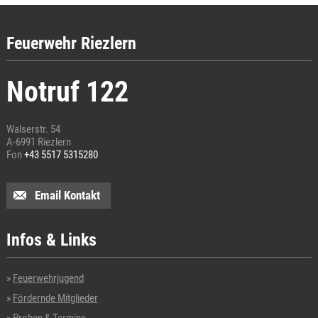
Feuerwehr Riezlern
Notruf 122
Walserstr. 54
A-6991 Riezlern
Fon
+43 5517 5315280
Email Kontakt
Infos & Links
Feuerwehrjugend
Fördernde Mitglieder
Proben & Termine