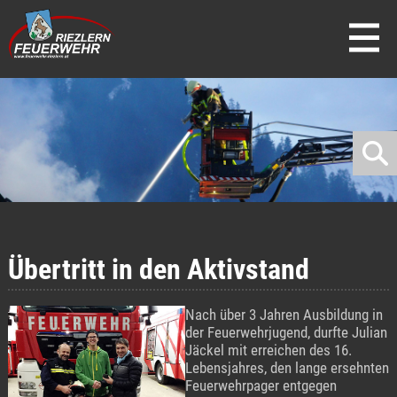
direkt zur Navigation
direkt zum Inhalt
Übertritt in den Aktivstand
Nach über 3 Jahren Ausbildung in
der Feuerwehrjugend, durfte Julian
Jäckel mit erreichen des 16.
Lebensjahres, den lange ersehnten
Feuerwehrpager entgegen