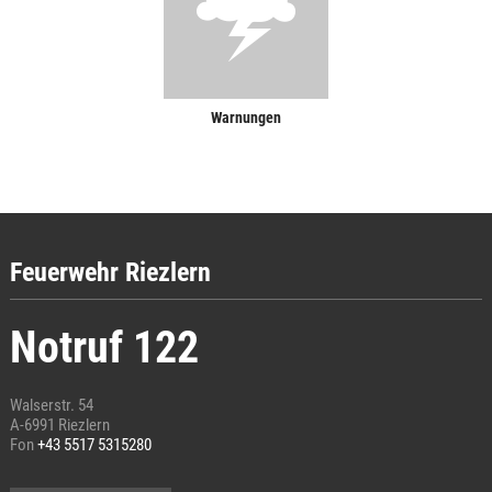
Warnungen
Feuerwehr Riezlern
Notruf 122
Walserstr. 54
A-6991 Riezlern
Fon
+43 5517 5315280