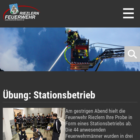
direkt zur Navigation
direkt zum Inhalt
Übung: Stationsbetrieb
Am gestrigen Abend hielt die
Feuerwehr Riezlern Ihre Probe in
Form eines Stationsbetriebs ab.
Die 44 anwesenden
Feuerwehrmänner wurden in drei