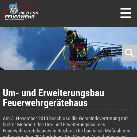
direkt zur Navigation
direkt zum Inhalt
Um- und Erweiterungsbau
Feuerwehrgerätehaus
Am 5. November 2013 beschloss die Gemeindevertretung mit
breiter Mehrheit den Um- und Erweiterungsbau des
Feuerwehrgerätehauses in Riezlern. Die baulichen Maßnahmen
sollten im Jahr 2014 erfolgen. Die Planung, Ausarbeitung und