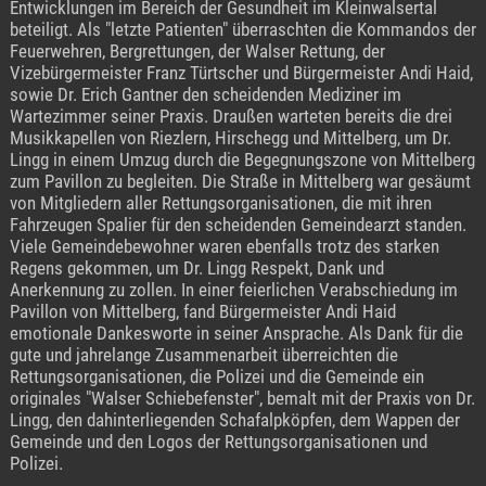
Entwicklungen im Bereich der Gesundheit im Kleinwalsertal
beteiligt. Als "letzte Patienten" überraschten die Kommandos der
Feuerwehren, Bergrettungen, der Walser Rettung, der
Vizebürgermeister Franz Türtscher und Bürgermeister Andi Haid,
sowie Dr. Erich Gantner den scheidenden Mediziner im
Wartezimmer seiner Praxis. Draußen warteten bereits die drei
Musikkapellen von Riezlern, Hirschegg und Mittelberg, um Dr.
Lingg in einem Umzug durch die Begegnungszone von Mittelberg
zum Pavillon zu begleiten. Die Straße in Mittelberg war gesäumt
von Mitgliedern aller Rettungsorganisationen, die mit ihren
Fahrzeugen Spalier für den scheidenden Gemeindearzt standen.
Viele Gemeindebewohner waren ebenfalls trotz des starken
Regens gekommen, um Dr. Lingg Respekt, Dank und
Anerkennung zu zollen. In einer feierlichen Verabschiedung im
Pavillon von Mittelberg, fand Bürgermeister Andi Haid
emotionale Dankesworte in seiner Ansprache. Als Dank für die
gute und jahrelange Zusammenarbeit überreichten die
Rettungsorganisationen, die Polizei und die Gemeinde ein
originales "Walser Schiebefenster", bemalt mit der Praxis von Dr.
Lingg, den dahinterliegenden Schafalpköpfen, dem Wappen der
Gemeinde und den Logos der Rettungsorganisationen und
Polizei.