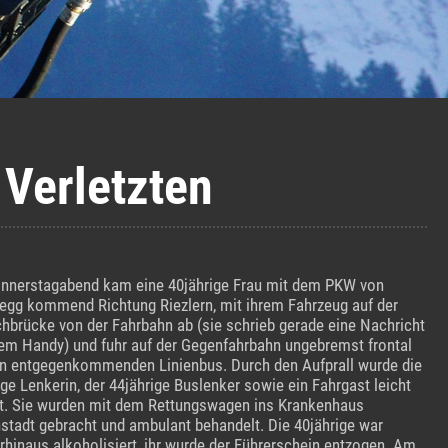
 Verletzten
nerstagabend kam eine 40jährige Frau mit dem PKW von
egg kommend Richtung Riezlern, mit ihrem Fahrzeug auf der
chbrücke von der Fahrbahn ab (sie schrieb gerade eine Nachricht
rem Handy) und fuhr auf der Gegenfahrbahn ungebremst frontal
en entgegenkommenden Linienbus. Durch den Aufprall wurde die
ige Lenkerin, der 44jährige Buslenker sowie ein Fahrgast leicht
zt. Sie wurden mit dem Rettungswagen ins Krankenhaus
tadt gebracht und ambulant behandelt. Die 40jährige war
rhinaus alkoholisiert, ihr wurde der Führerschein entzogen. Am