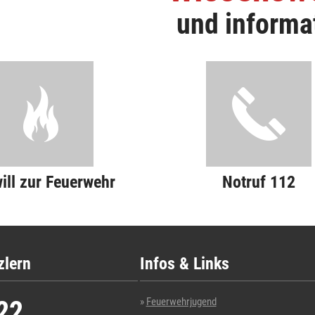
und informa
will zur Feuerwehr
Notruf 112
zlern
Infos & Links
22
Feuerwehrjugend