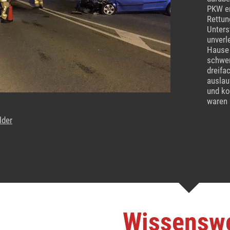
PKW en
Rettun
Unters
unverl
Hause 
schwer
dreifa
auslau
und ko
waren 
lder
Wissensw