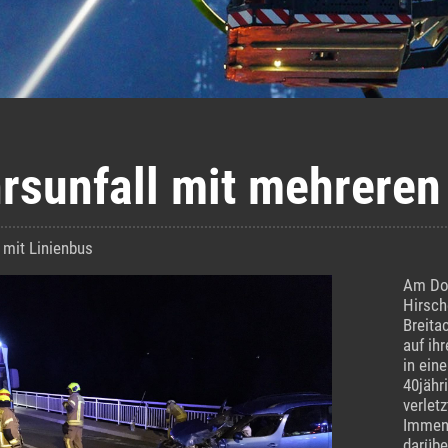
rsunfall mit mehreren
l mit Linienbus
Am Don
Hirsch
Breita
auf ih
in ein
40jähr
verlet
Immens
darübe