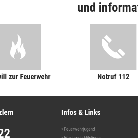
und informa
will zur Feuerwehr
Notruf 112
zlern
Infos & Links
22
Feuerwehrjugend
Fördernde Mitglieder