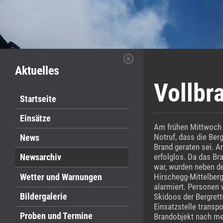
Aktuelles
Vollbr
Startseite
Einsätze
Am frühen Mittwoch
Notruf, dass die Berg
News
Brand geraten sei. 
Newsarchiv
erfolglos. Da das Br
war, wurden neben de
Wetter und Warnungen
Hirschegg-Mittelberg
alarmiert. Personen 
Bildergalerie
Skidoos der Bergret
Einsatzstelle transp
Proben und Termine
Brandobjekt nach meh