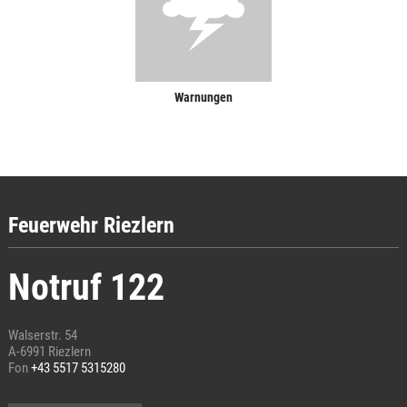
Warnungen
Feuerwehr Riezlern
Notruf 122
Walserstr. 54
A-6991 Riezlern
Fon
+43 5517 5315280