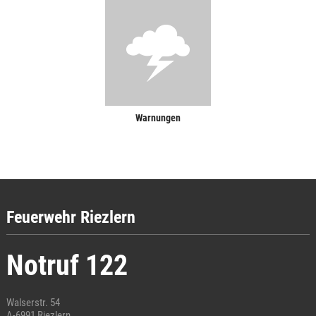
Warnungen
Feuerwehr Riezlern
Notruf 122
Walserstr. 54
A-6991 Riezlern