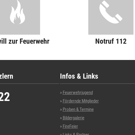
will zur Feuerwehr
Notruf 112
zlern
Infos & Links
22
Feuerwehrjugend
Fördernde Mitglieder
Proben & Termine
Bildergalerie
FireFeier
Links & Partner