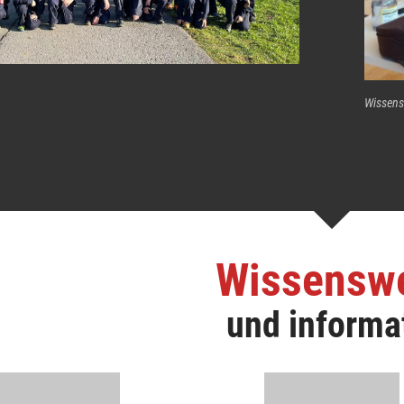
Wissens
Wissensw
und informa