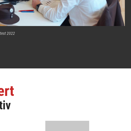
test 2022
ert
tiv