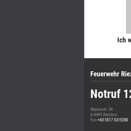
Ich 
Feuerwehr Rie
Notruf 1
Walserstr. 54
A-6991 Riezlern
Fon
+43 5517 5315280