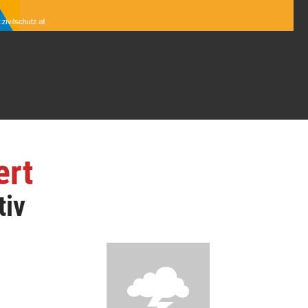
ert
tiv