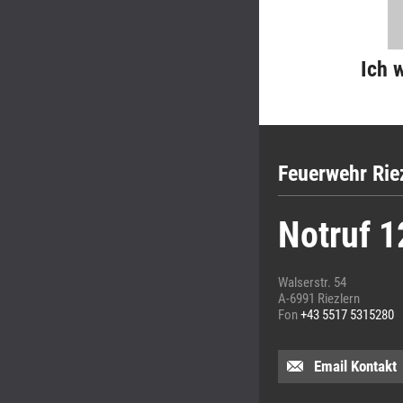
Ich 
Feuerwehr Rie
Notruf 1
Walserstr. 54
A-6991 Riezlern
Fon
+43 5517 5315280
Email Kontakt