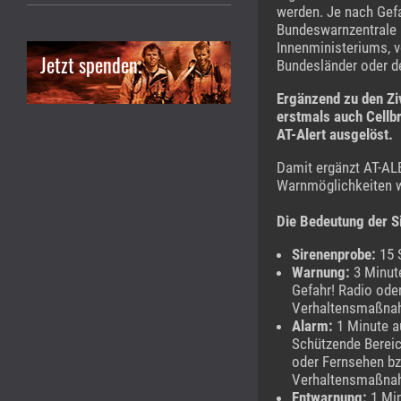
werden. Je nach Gefa
Bundeswarnzentrale 
Innenministeriums, 
Jetzt spenden.
Bundesländer oder de
Ergänzend zu den Zi
erstmals auch Cellb
AT-Alert ausgelöst.
Damit ergänzt AT-AL
Warnmöglichkeiten w
Die Bedeutung der S
Sirenenprobe:
15 
Warnung:
3 Minute
Gefahr! Radio oder
Verhaltensmaßna
Alarm:
1 Minute a
Schützende Bereic
oder Fernsehen bz
Verhaltensmaßnah
Entwarnung:
1 Min