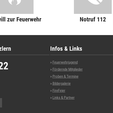
will zur Feuerwehr
Notruf 112
zlern
Infos & Links
22
Feuerwehrjugend
Fördernde Mitglieder
Proben & Termine
Bildergalerie
FireFeier
Links & Partner