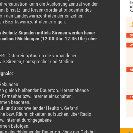
hrensituation kann die Auslösung zentral von der
im Einsatz- und Krisenkoordinationscenter des
von den Landeswarnzentralen der einzelnen
n Bezirkswarnzentralen erfolgen.
vilschutz Signalen mittels Sirenen werden heuer
roadcast Meldungen (12:00 Uhr, 12:45 Uhr) über
ERT Österreich/Austria die vorhandenen
ie Sirenen, Lautsprecher und Medien.
ignale:
Sekunden
n gleich bleibender Dauerton. Herannahende
 Fernseher bzw. Internet einschalten,
hmen beachten.
uf- und abschwellender Heulton. Gefahr!
he bzw. Räumlichkeiten aufsuchen, über Radio
w. Internet durchgegebene
men befolgen.
ute gleichbleibender Dauerton. Ende der Gefahr!