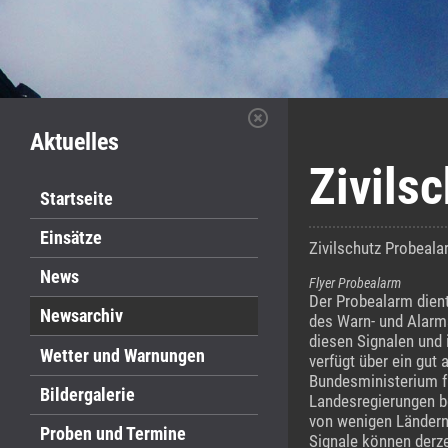
Aktuelles
Zivils
Startseite
Einsätze
Zivilschutz Probeal
News
Flyer Probealarm
Der Probealarm dient
Newsarchiv
des Warn- und Alarm
diesen Signalen und 
Wetter und Warnungen
verfügt über ein gu
Bundesministerium f
Bildergalerie
Landesregierungen be
von wenigen Ländern
Proben und Termine
Signale können derze