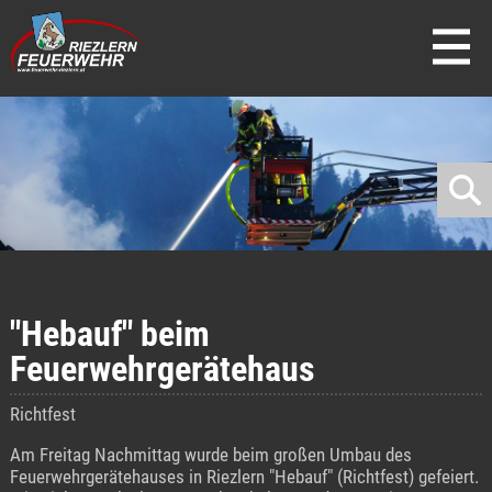
direkt zur Navigation
direkt zum Inhalt
"Hebauf" beim
Feuerwehrgerätehaus
Richtfest
Am Freitag Nachmittag wurde beim großen Umbau des
Feuerwehrgerätehauses in Riezlern "Hebauf" (Richtfest) gefeiert.