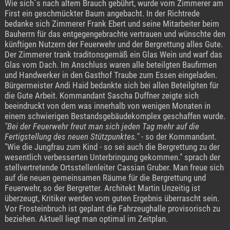
Wie sich`s nach altem Brauch gebührt, wurde vom Zimmerer am
First ein geschmückter Baum angebacht. In der Richtrede
bedanke sich Zimmerer Frank Ebert und seine Mitarbeiter beim
Bauherrn für das entgegengebrachte vertrauen und wünschte den
künftigen Nutzern der Feuerwehr und der Bergrettung alles Gute.
Der Zimmerer trank traditonsgemäß ein Glas Wein und warf das
Glas vom Dach. Im Anschluss waren alle beteilgten Baufirmen
und Handwerker in den Gasthof Traube zum Essen eingeladen.
Bürgermeister Andi Haid bedankte sich bei allen Beteilgiten für
die Gute Arbeit. Kommandant Sascha Duffner zeigte sich
beeindruckt von dem was innerhalb von wenigen Monaten in
einem schwierigen Bestandsgebäudekomplex geschaffen wurde.
"Bei der Feuerwehr freut man sich jeden Tag mehr auf die
Fertigstellung des neuen Stützpunktes."
- so der Kommandant.
"Wie die Jungfrau zum Kind - so sei auch die Bergrettung zu der
wesentlich verbesserten Unterbringung gekommen." sprach der
stellvertretende Ortsstellenleiter Cassian Gruber. Man freue sich
auf die neuen gemeinsamen Räume für die Bergrettung und
Feuerwehr, so der Bergretter. Architekt Martin Unzeitig ist
überzeugt, Kritiker werden vom guten Ergebnis überrascht sein.
Vor Frosteinbruch ist geplant die Fahrzeughalle provisorisch zu
beziehen. Aktuell liegt man optimal im Zeitplan.