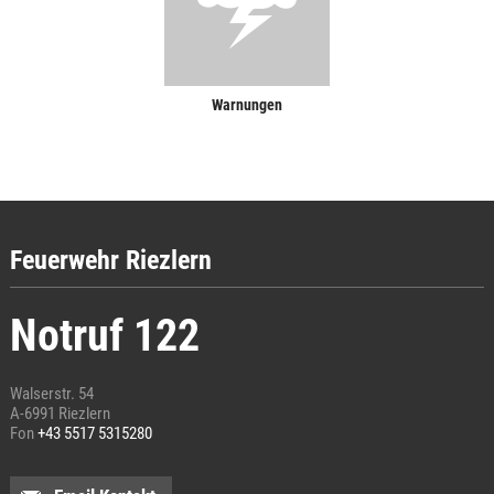
Warnungen
Feuerwehr Riezlern
Notruf 122
Walserstr. 54
A-6991 Riezlern
Fon
+43 5517 5315280