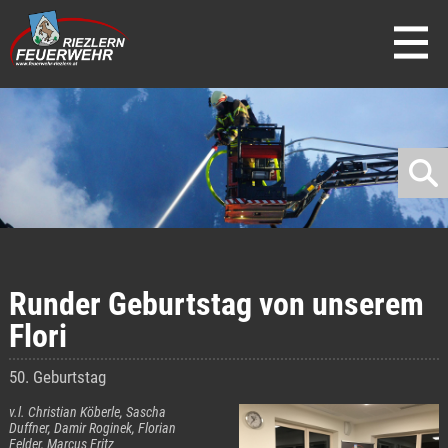
direkt zur Navigation
direkt zum Inhalt
Runder Geburtstag von unserem
Flori
50. Geburtstag
v.l. Christian Köberle, Sascha
Duffner, Damir Roginek, Florian
Felder, Marcus Fritz