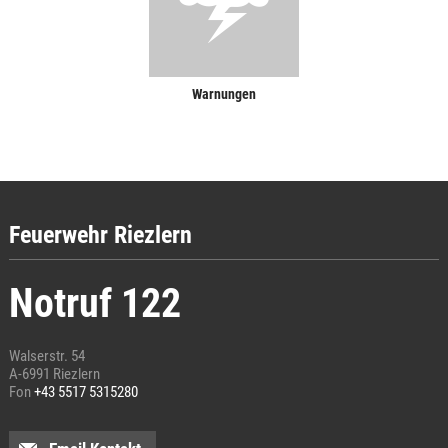
Warnungen
Feuerwehr Riezlern
Notruf 122
Walserstr. 54
A-6991 Riezlern
Fon
+43 5517 5315280