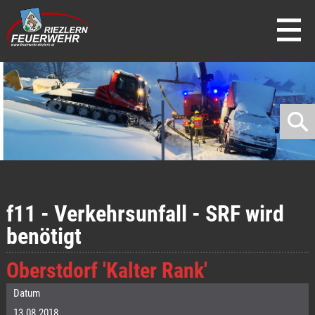
direkt zur Navigation
direkt zum Inhalt
f11 - Verkehrsunfall - SRF wird
benötigt
Oberstdorf 'Kalter Rank'
Datum
13.08.2018