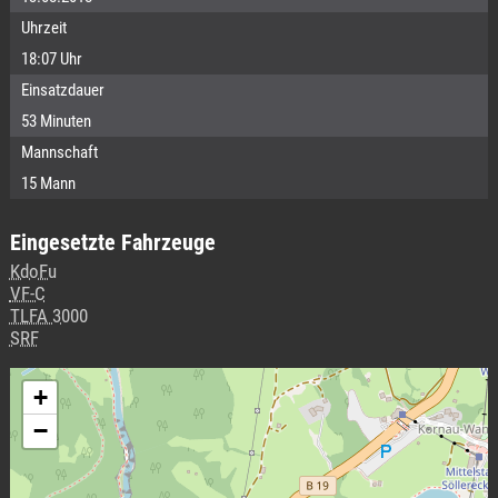
Uhrzeit
18:07 Uhr
Einsatzdauer
53 Minuten
Mannschaft
15 Mann
Eingesetzte Fahrzeuge
KdoFu
VF-C
TLFA 3000
SRF
+
−