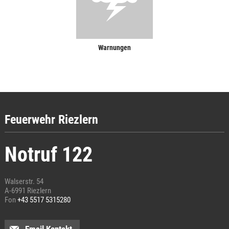
Warnungen
Feuerwehr Riezlern
Notruf 122
Walserstr. 54
A-6991 Riezlern
Fon
+43 5517 5315280
Email Kontakt