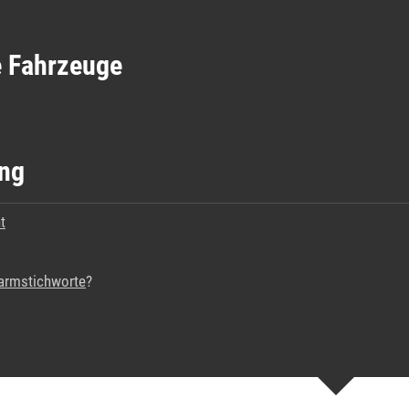
e Fahrzeuge
ng
t
armstichworte
?