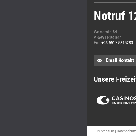
Notruf 1
Walserstr. 54
A-6991 Riezlern
Fon
+43 5517 5315280
Email Kontakt
Unsere Freizei
Impressum
|
Datenschutz