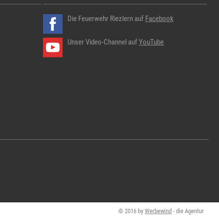
Die Feuerwehr Riezlern auf
Facebook
Unser Video-Channel auf
YouTube
© 2016 by
Werbewind
- die Agentur