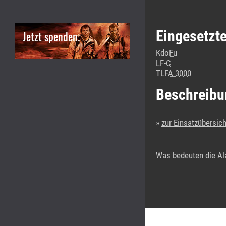
Eingesetzt
Jetzt spenden.
KdoFu
LF-C
TLFA 3000
Beschreibu
zur Einsatzübersich
Was bedeuten die
Al