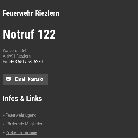
Feuerwehr Riezlern
Notruf 122
Walserstr. 54
A-6991 Riezlern
Fon
+43 5517 5315280
Email Kontakt
Infos & Links
Feuerwehrjugend
Fördernde Mitglieder
Proben & Termine