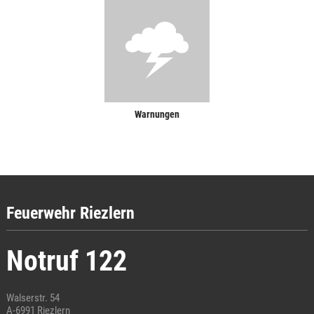
Warnungen
Feuerwehr Riezlern
Notruf 122
Walserstr. 54
A-6991 Riezlern