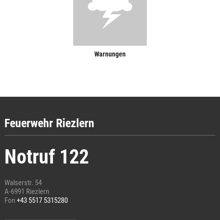
Warnungen
Feuerwehr Riezlern
Notruf 122
Walserstr. 54
A-6991 Riezlern
Fon
+43 5517 5315280