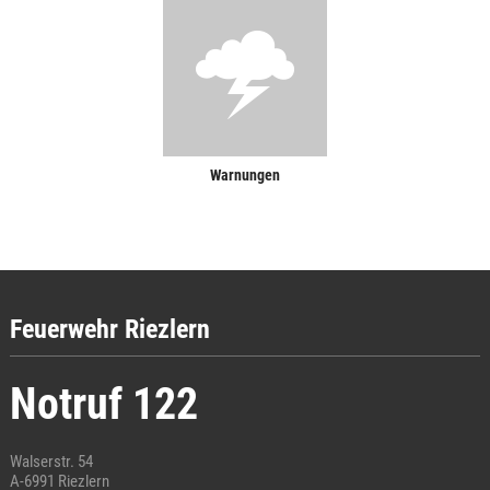
Warnungen
Feuerwehr Riezlern
Notruf 122
Walserstr. 54
A-6991 Riezlern